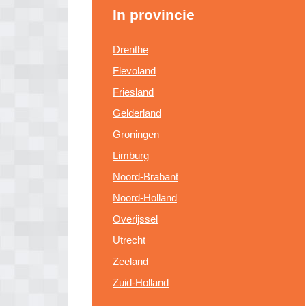
In provincie
Drenthe
Flevoland
Friesland
Gelderland
Groningen
Limburg
Noord-Brabant
Noord-Holland
Overijssel
Utrecht
Zeeland
Zuid-Holland