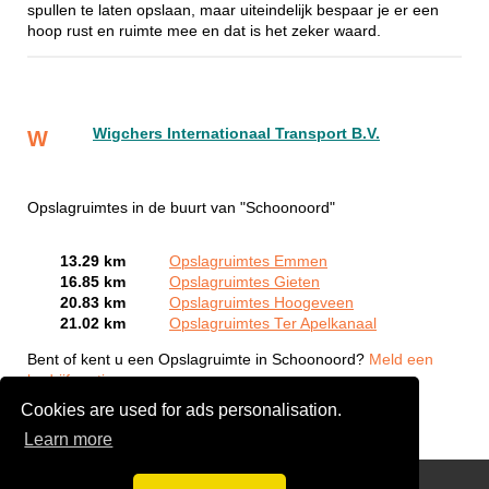
spullen te laten opslaan, maar uiteindelijk bespaar je er een
hoop rust en ruimte mee en dat is het zeker waard.
Wigchers Internationaal Transport B.V.
W
Opslagruimtes in de buurt van "Schoonoord"
13.29 km
Opslagruimtes Emmen
16.85 km
Opslagruimtes Gieten
20.83 km
Opslagruimtes Hoogeveen
21.02 km
Opslagruimtes Ter Apelkanaal
Bent of kent u een Opslagruimte in Schoonoord?
Meld een
bedrijf gratis aan
Cookies are used for ads personalisation.
Learn more
Gratis Verhuis Offertes Vergelijken