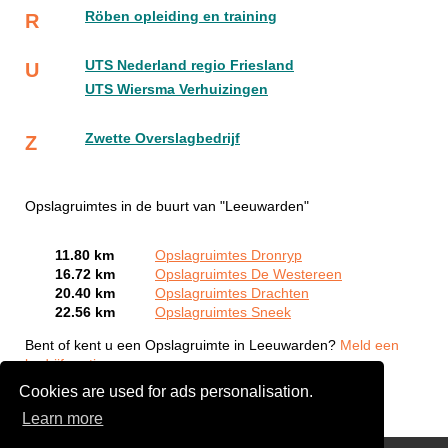
Röben opleiding en training
R
UTS Nederland regio Friesland
U
UTS Wiersma Verhuizingen
Zwette Overslagbedrijf
Z
Opslagruimtes in de buurt van "Leeuwarden"
11.80 km
Opslagruimtes Dronryp
16.72 km
Opslagruimtes De Westereen
20.40 km
Opslagruimtes Drachten
22.56 km
Opslagruimtes Sneek
Bent of kent u een Opslagruimte in Leeuwarden?
Meld een
bedrijf gratis aan
Cookies are used for ads personalisation.
Learn more