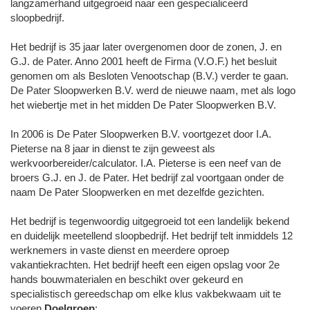
langzamerhand uitgegroeid naar een gespecialiceerd
sloopbedrijf.
Het bedrijf is 35 jaar later overgenomen door de zonen, J. en
G.J. de Pater. Anno 2001 heeft de Firma (V.O.F.) het besluit
genomen om als Besloten Venootschap (B.V.) verder te gaan.
De Pater Sloopwerken B.V. werd de nieuwe naam, met als logo
het wiebertje met in het midden De Pater Sloopwerken B.V.
In 2006 is De Pater Sloopwerken B.V. voortgezet door I.A.
Pieterse na 8 jaar in dienst te zijn geweest als
werkvoorbereider/calculator. I.A. Pieterse is een neef van de
broers G.J. en J. de Pater. Het bedrijf zal voortgaan onder de
naam De Pater Sloopwerken en met dezelfde gezichten.
Het bedrijf is tegenwoordig uitgegroeid tot een landelijk bekend
en duidelijk meetellend sloopbedrijf. Het bedrijf telt inmiddels 12
werknemers in vaste dienst en meerdere oproep
vakantiekrachten. Het bedrijf heeft een eigen opslag voor 2e
hands bouwmaterialen en beschikt over gekeurd en
specialistisch gereedschap om elke klus vakbekwaam uit te
voeren.
Doelgroep
: