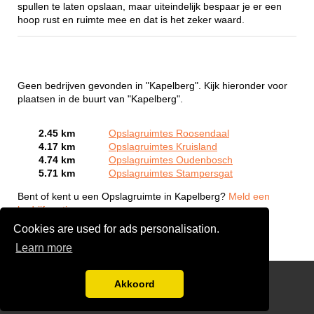
spullen te laten opslaan, maar uiteindelijk bespaar je er een
hoop rust en ruimte mee en dat is het zeker waard.
Geen bedrijven gevonden in "Kapelberg". Kijk hieronder voor
plaatsen in de buurt van "Kapelberg".
2.45 km
Opslagruimtes Roosendaal
4.17 km
Opslagruimtes Kruisland
4.74 km
Opslagruimtes Oudenbosch
5.71 km
Opslagruimtes Stampersgat
Bent of kent u een Opslagruimte in Kapelberg?
Meld een
bedrijf gratis aan
Cookies are used for ads personalisation.
Learn more
Gratis Verhuis Offertes Vergelijken
Akkoord
Disclaimer