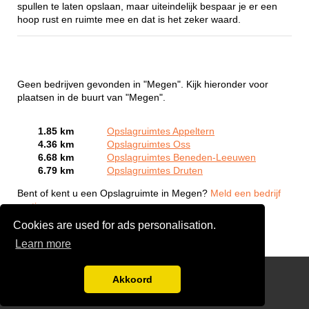
spullen te laten opslaan, maar uiteindelijk bespaar je er een
hoop rust en ruimte mee en dat is het zeker waard.
Geen bedrijven gevonden in "Megen". Kijk hieronder voor
plaatsen in de buurt van "Megen".
1.85 km
Opslagruimtes Appeltern
4.36 km
Opslagruimtes Oss
6.68 km
Opslagruimtes Beneden-Leeuwen
6.79 km
Opslagruimtes Druten
Bent of kent u een Opslagruimte in Megen?
Meld een bedrijf
gratis aan
Cookies are used for ads personalisation.
Learn more
Gratis Verhuis Offertes Vergelijken
Akkoord
Disclaimer