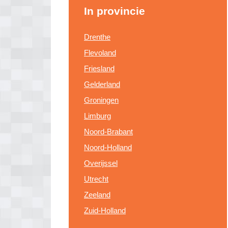
In provincie
Drenthe
Flevoland
Friesland
Gelderland
Groningen
Limburg
Noord-Brabant
Noord-Holland
Overijssel
Utrecht
Zeeland
Zuid-Holland