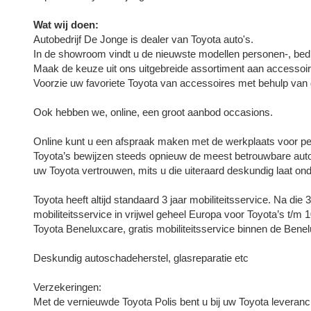
Wat wij doen:
Autobedrijf De Jonge is dealer van Toyota auto's.
In de showroom vindt u de nieuwste modellen personen-, bedr
Maak de keuze uit ons uitgebreide assortiment aan accessoi
Voorzie uw favoriete Toyota van accessoires met behulp van 
Ook hebben we, online, een groot aanbod occasions.
Online kunt u een afspraak maken met de werkplaats voor pe
Toyota’s bewijzen steeds opnieuw de meest betrouwbare auto’
uw Toyota vertrouwen, mits u die uiteraard deskundig laat on
Toyota heeft altijd standaard 3 jaar mobiliteitsservice. Na die
mobiliteitsservice in vrijwel geheel Europa voor Toyota’s t/m 
Toyota Beneluxcare, gratis mobiliteitsservice binnen de Benel
Deskundig autoschadeherstel, glasreparatie etc
Verzekeringen:
Met de vernieuwde Toyota Polis bent u bij uw Toyota leveranci