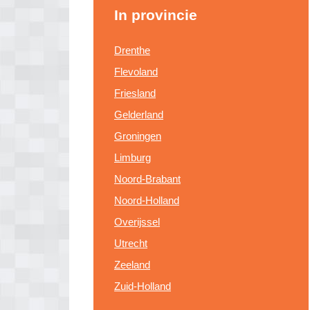
In provincie
Drenthe
Flevoland
Friesland
Gelderland
Groningen
Limburg
Noord-Brabant
Noord-Holland
Overijssel
Utrecht
Zeeland
Zuid-Holland