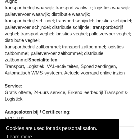
vught;
transportbedrijf waalwijk; transport waalwijk; logistics waalwijk;
palletvervoer waalwijk; distributie waalwijk;
transportbedrijf schijndel; transport schijndel; logistics schijndel;
palletvervoer schijndel; distributie schijndel; transportbedrijf
veghel; transport veghel; logistics veghel; palletvervoer veghel;
distributie veghel;
transportbedrijf zaltbommel; transport zaltbommel; logistics
zaltbommel; palletvervoer zaltbommel; distributie
zaltbommel
Specialiteiten
:
Transport, Logistiek, VAL-activiteiten, Spoed zendingen,
Automatisch WMS-systeem, Actuele voorraad online inzien
Service
:
Gratis offerte, 24-uurs service, Erkend leerbedrijf Transport &
Logistiek
Aangesloten bij / Certificering
:
EVO TLN
Cookies are used for ads personalisation.
Learn more